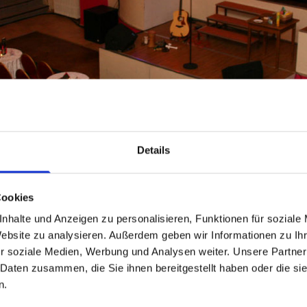
Details
 Hotel Hohenzollern in Schleswig a
Cookies
wir Räumlichkeiten unterschiedlichster Größe für
nhalte und Anzeigen zu personalisieren, Funktionen für soziale
gen bereit und bieten mit unseren gut
Website zu analysieren. Außerdem geben wir Informationen zu I
n Rahmen für einen erholsamen Urlaub.
r soziale Medien, Werbung und Analysen weiter. Unsere Partner
 täglich von 16 Uhr bis 23 Uhr geöffnet; Küche
 Daten zusammen, die Sie ihnen bereitgestellt haben oder die s
n.