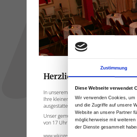
Zustimmung
Herzlich Willkommen im
Diese Webseite verwendet 
In unserem traditionsreichen Hotel halten 
Wir verwenden Cookies, um I
Ihre kleinen und großen Feiern oder Tagun
und die Zugriffe auf unsere 
ausgestatteten Zimmern einen angenehme
Website an unsere Partner fü
Unser gemütliches A la Carte Restaurant ist
möglicherweise mit weiteren
von 17 Uhr bis 21 Uhr.
der Dienste gesammelt habe
www.wikingerkeller.de