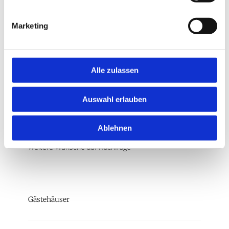
und Bewirtung der Teilnehmer werden individuell
besprochen.
Marketing
Tagungstechnik
DVD-Spieler
Alle zulassen
Lautsprecher & Mikrofone
Verstärker
Auswahl erlauben
Rednerpult
Beamer
Leinwand, großflächig
Ablehnen
Weitere Wünsche auf Nachfrage
Gästehäuser