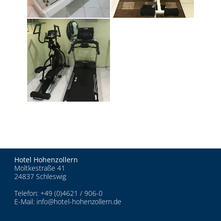
Hotel Hohenzollern
Moltkestraße 41
24837 Schleswig
Telefon:
+49 (0)4621 / 906-0
E-Mail:
info@hotel-hohenzollern.de