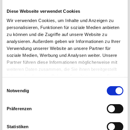
Bitte akzeptieren Sie Marketing-
Cookies, um dieses Video
Diese Webseite verwendet Cookies
anzusehen.
Wir verwenden Cookies, um Inhalte und Anzeigen zu
Accept cookies
personalisieren, Funktionen für soziale Medien anbieten
zu können und die Zugriffe auf unsere Website zu
analysieren. Außerdem geben wir Informationen zu Ihrer
Verwendung unserer Website an unsere Partner für
soziale Medien, Werbung und Analysen weiter. Unsere
Partner führen diese Informationen möglicherweise mit
weiteren Daten zusammen, die Sie ihnen bereitgestellt
haben oder die sie im Rahmen Ihrer Nutzung der Dienste
gesammelt haben.
Tagen im Hohenzollern
Einwilligungsauswahl
Notwendig
Präferenzen
In allen Räumen können wir Konferenzen, Tagungen
oder Präsentationen durchführen. Die Tagungstechnik
Statistiken
kann von uns bereitgestellt werden. Tagungsabläufe